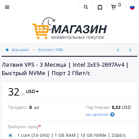
0
Магазин
Хостинг (108)
Латвия VPS - 3 Месяца | Intel 2xE5-2697Av4 |
Быстрый NVMe | Порт 2 Гбит/с
32
USD
.
00
Продано
0
Партнерам
0,32
USD
шт.
как заработать
*
Выберите тариф
1 core (3.6 GHz) | 1 GB RAM | 10 GB NVMe | 2Gbit/s