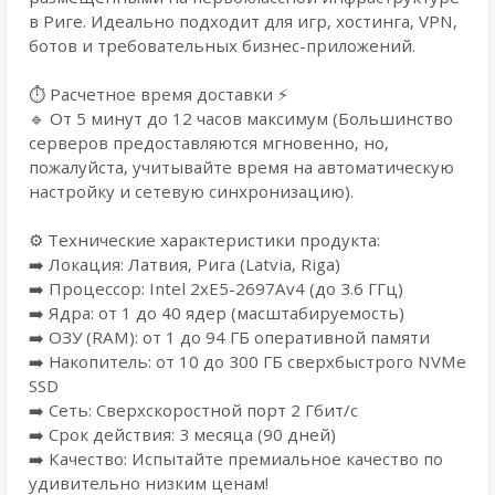
в Риге. Идеально подходит для игр, хостинга, VPN,
ботов и требовательных бизнес-приложений.
⏱️ Расчетное время доставки ⚡
🔹 От 5 минут до 12 часов максимум (Большинство
серверов предоставляются мгновенно, но,
пожалуйста, учитывайте время на автоматическую
настройку и сетевую синхронизацию).
⚙️ Технические характеристики продукта:
➡️ Локация: Латвия, Рига (Latvia, Riga)
➡️ Процессор: Intel 2xE5-2697Av4 (до 3.6 ГГц)
➡️ Ядра: от 1 до 40 ядер (масштабируемость)
➡️ ОЗУ (RAM): от 1 до 94 ГБ оперативной памяти
➡️ Накопитель: от 10 до 300 ГБ сверхбыстрого NVMe
SSD
➡️ Сеть: Сверхскоростной порт 2 Гбит/с
➡️ Срок действия: 3 месяца (90 дней)
➡️ Качество: Испытайте премиальное качество по
удивительно низким ценам!