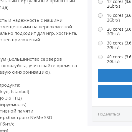
тельный виртуальный приватный
12 cores (3
2Gbit/s
яца)
16 cores (3
сть и надежность с нашими
2Gbit/s
азмещенными на первоклассной
20 cores (3
ально подходит для игр, хостинга,
2Gbit/s
изнес-приложений.
30 cores (3
2Gbit/s
40 cores (3
имум (Большинство серверов
2Gbit/s
 пожалуйста, учитывайте время на
тевую синхронизацию).
продукта:
iye, Istanbul)
о 3.6 ГГц)
абируемость)
ративной памяти
Поделиться
сверхбыстрого NVMe SSD
 Гбит/с
ней)