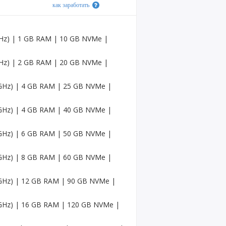
как заработать
Аккау
нты
Gmail
 GHz) | 1 GB RAM | 10 GB NVMe |
Аккау
нты
 GHz) | 2 GB RAM | 20 GB NVMe |
Faceb
ook
6 GHz) | 4 GB RAM | 25 GB NVMe |
Аккау
нты
6 GHz) | 4 GB RAM | 40 GB NVMe |
Twitc
h в
США
6 GHz) | 6 GB RAM | 50 GB NVMe |
Средн
6 GHz) | 8 GB RAM | 60 GB NVMe |
ие
счета
США
6 GHz) | 12 GB RAM | 90 GB NVMe |
Аккау
6 GHz) | 16 GB RAM | 120 GB NVMe |
нт
Pinter
est