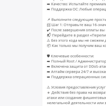
➡️ Качество: Испытайте премиал
➡️ Поддержка ОС: Любые опера
📌 Выполните следующие прост
📨 Шаг 1: Отправьте ваш 16-зна
✔️ После завершения оплаты вы
📬 Перейдите в раздел «Перепис
⚠️ Без этого кода мы не сможем 
📦 Как только мы получим ваш к
🛡️ Ключевые особенности:
➡️ Полный Root / Администрато
➡️ Включена защита от DDoS-ата
➡️ Аптайм сервера 24/7 и высок
➡️ Поддержка операционных сис
⚠️ Условия предоставления услуг
🔹 Действия без права на возвра
атаки или создание фишинговых 
нелегальной деятельности или