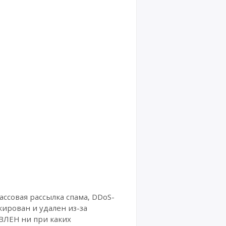
be
Майк
рософ
т
Виндо
ус
Аккау
нты
Instag
ram
Аккау
нты
TikTo
k
Аккау
нты
Trust
ассовая рассылка спама, DDoS-
Pilot
ирован и удален из-за
ВЛЕН ни при каких
Учетн