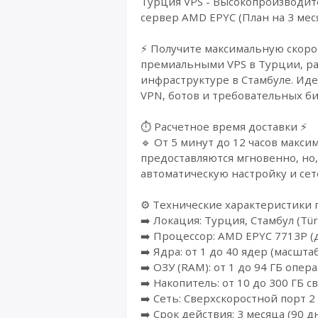
Турция VPS - Высокопроизводи
сервер AMD EPYC (План на 3 мес
⚡ Получите максимальную скоро
премиальными VPS в Турции, р
инфраструктуре в Стамбуле. Иде
VPN, ботов и требовательных б
⏱️ Расчетное время доставки ⚡
🔹 От 5 минут до 12 часов макс
предоставляются мгновенно, но,
автоматическую настройку и се
⚙️ Технические характеристики 
➡️ Локация: Турция, Стамбул (Türk
➡️ Процессор: AMD EPYC 7713P (д
➡️ Ядра: от 1 до 40 ядер (масшт
➡️ ОЗУ (RAM): от 1 до 94 ГБ опе
➡️ Накопитель: от 10 до 300 ГБ 
➡️ Сеть: Сверхскоростной порт 2
➡️ Срок действия: 3 месяца (90 д