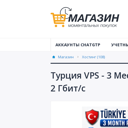
АККАУНТЫ CHATGTP
УЧЕТНЫ
Учетные 
Магазин
Хостинг (108)
Австрал
Турция VPS - 3 М
Учетные 
2 Гбит/с
Аккаунты
Аккаунты
Аккаунты
Аккаунты