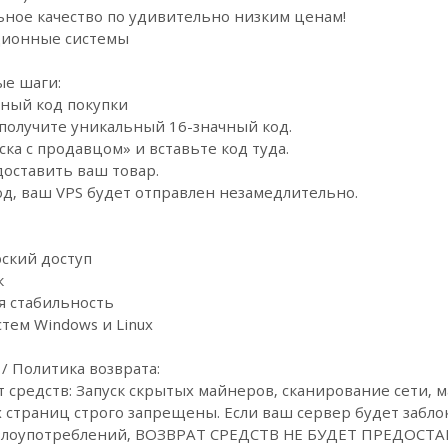
ьное качество по удивительно низким ценам!
ционные системы
ые шаги:
чный код покупки
 получите уникальный 16-значный код.
ка с продавцом» и вставьте код туда.
доставить ваш товар.
од, ваш VPS будет отправлен незамедлительно.
рский доступ
к
ая стабильность
тем Windows и Linux
 / Политика возврата:
т средств: Запуск скрытых майнеров, сканирование сети, м
страниц строго запрещены. Если ваш сервер будет заблок
 злоупотреблений, ВОЗВРАТ СРЕДСТВ НЕ БУДЕТ ПРЕДОСТА