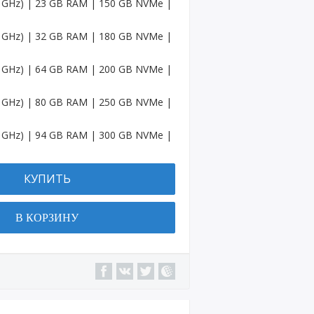
.6 GHz) | 23 GB RAM | 150 GB NVMe |
Аккау
.6 GHz) | 32 GB RAM | 180 GB NVMe |
нты
Sound
Cloud
.6 GHz) | 64 GB RAM | 200 GB NVMe |
в США
.6 GHz) | 80 GB RAM | 250 GB NVMe |
Аккау
нты
Spotif
.6 GHz) | 94 GB RAM | 300 GB NVMe |
y
Аккау
КУПИТЬ
нты
Амазо
н
В КОРЗИНУ
Аккау
нты
Quora
Канал
на
YouTu