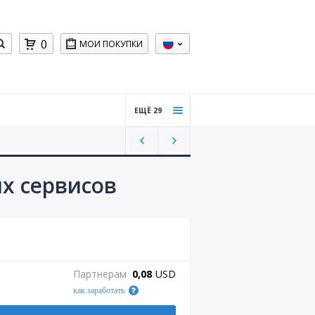
0
МОИ ПОКУПКИ
ЕЩЁ 29
Счета
Trust
pilot
США
ых сервисов
Разог
ретые
аккау
нты
Gmail
Партнерам
0,08
USD
Аккау
как заработать
нты
Reddit