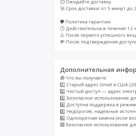
⏱️ Ожидайте доставку.
🚀 Срок доставки: от 5 минут до
🛡️ Политика гарантии:
🕒 Действительна в течение 12 ч
⚠️ После первого успешного вхо
💸 После подтверждения доступа
Дополнительная инфор
🎁 Что вы получаете:
1️⃣ Старый адрес Gmail в США (2
2️⃣ Чистый доступ — адрес элек
3️⃣ Безопасное использование 
4️⃣ Доступна поддержка в режи
5️⃣ Недорогие, надежные источ
6️⃣ Однократная замена (если вх
🔟 Безопасное использование д