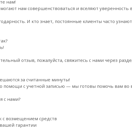
те нам!
огают нам совершенствоваться и вселяют уверенность в 
одарность. И кто знает, постоянные клиенты часто узна
так?
ь!
тельный отзыв, пожалуйста, свяжитесь с нами через разд
ешаются за считанные минуты!
о помощи с учетной записью — мы готовы помочь вам во 
я с нами?
к с возмещением средств
 вашей гарантии