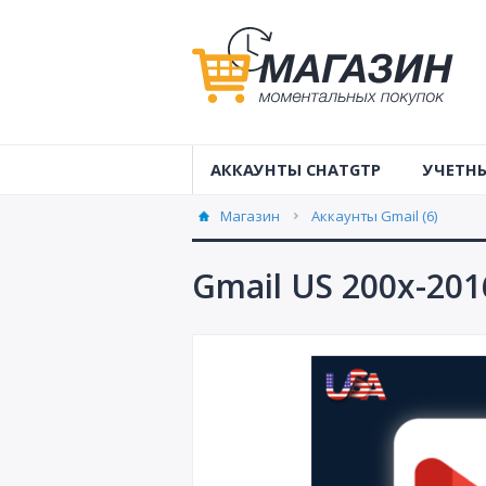
АККАУНТЫ CHATGTP
УЧЕТНЫ
Учетные 
Магазин
Аккаунты Gmail (6)
Австрал
Gmail US 200x-20
Учетные 
Аккаунты
Аккаунты
Аккаунты
Аккаунты