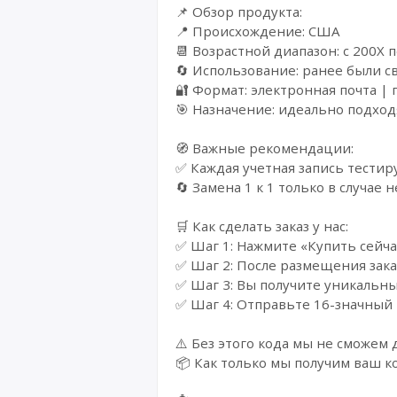
📌 Обзор продукта:
📍 Происхождение: США
📆 Возрастной диапазон: с 200X п
🔄 Использование: ранее были с
🔐 Формат: электронная почта | 
🎯 Назначение: идеально подход
🧭 Важные рекомендации:
✅ Каждая учетная запись тестиру
🔄 Замена 1 к 1 только в случае
🛒 Как сделать заказ у нас:
✅ Шаг 1: Нажмите «Купить сейча
✅ Шаг 2: После размещения зака
✅ Шаг 3: Вы получите уникальны
✅ Шаг 4: Отправьте 16-значный 
⚠️ Без этого кода мы не сможем 
📦 Как только мы получим ваш к