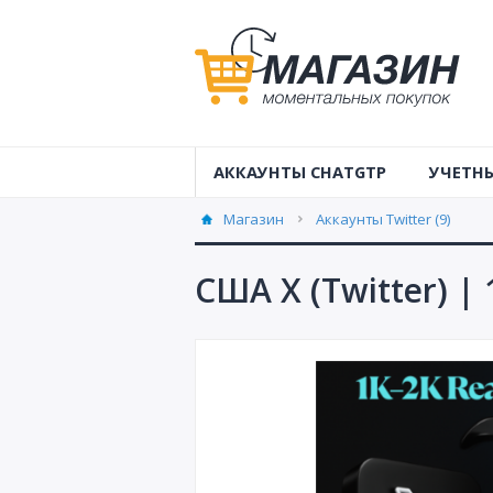
АККАУНТЫ CHATGTP
УЧЕТНЫ
Учетные 
Магазин
Аккаунты Twitter (9)
Австрал
США X (Twitter) |
Учетные 
Аккаунты
Аккаунты
Аккаунты
Аккаунты