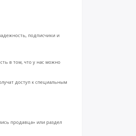
ая
запис
ь
Hotm
ail и
Outlo
ok
надежность, подписчики и
Аккау
нты
GitHu
b
ь в том, что у нас можно
Аккау
нты
олучат доступ к специальным
Discor
d
Аккау
нты
Snapc
hat
пись продавца» или раздел
Аккау
нты