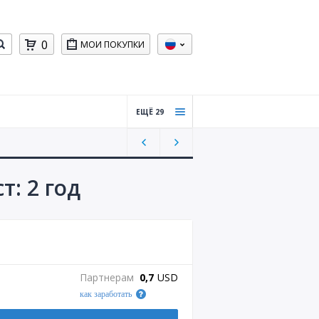
0
МОИ ПОКУПКИ
ЕЩЁ 29
Счета
Trust
pilot
США
т: 2 год
Разог
ретые
аккау
нты
Gmail
Партнерам
0,7
USD
Аккау
как заработать
нты
Reddit