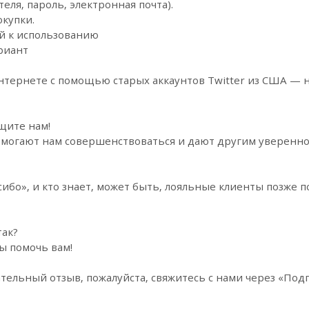
теля, пароль, электронная почта).
окупки.
ый к использованию
риант
Интернете с помощью старых аккаунтов Twitter из США — 
щите нам!
огают нам совершенствоваться и дают другим уверенност
ибо», и кто знает, может быть, лояльные клиенты позже п
так?
ы помочь вам!
тельный отзыв, пожалуйста, свяжитесь с нами через «Под