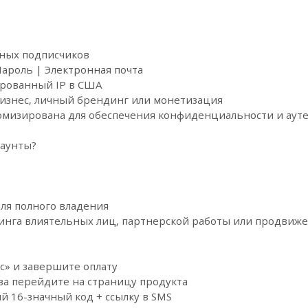
ьных подписчиков
Пароль | Электронная почта
ированный IP в США
изнес, личный брендинг или монетизация
омизирована для обеспечения конфиденциальности и аут
каунты?
ля полного владения
инга влиятельных лиц, партнерской работы или продвиже
с» и завершите оплату
за перейдите на страницу продукта
й 16-значный код + ссылку в SMS