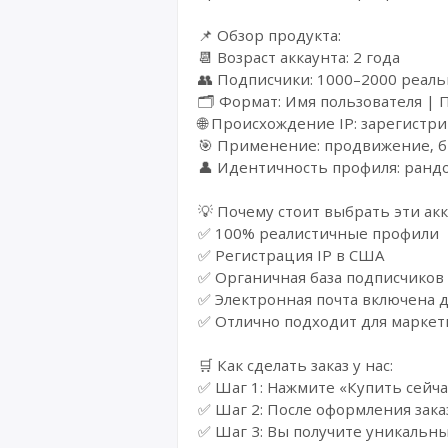
📌 Обзор продукта:
📆 Возраст аккаунта: 2 года
👥 Подписчики: 1000–2000 реал
🗂️ Формат: Имя пользователя | 
🌐 Происхождение IP: зарегистр
🎯 Применение: продвижение, б
👤 Идентичность профиля: ранд
💡 Почему стоит выбрать эти ак
✅ 100% реалистичные профили
✅ Регистрация IP в США
✅ Органичная база подписчиков
✅ Электронная почта включена д
✅ Отлично подходит для маркет
🛒 Как сделать заказ у нас:
✅ Шаг 1: Нажмите «Купить сейча
✅ Шаг 2: После оформления зака
✅ Шаг 3: Вы получите уникальны