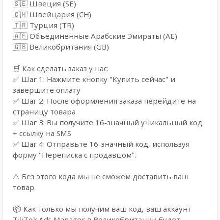
🇸🇪 Швеция (SE)
🇨🇭 Швейцария (CH)
🇹🇷 Турция (TR)
🇦🇪 Объединенные Арабские Эмираты (AE)
🇬🇧 Великобритания (GB)
🛒 Как сделать заказ у нас:
✅ Шаг 1: Нажмите кнопку "Купить сейчас" и
завершите оплату
✅ Шаг 2: После оформления заказа перейдите на
страницу товара
✅ Шаг 3: Вы получите 16-значный уникальный код
+ ссылку на SMS
✅ Шаг 4: Отправьте 16-значный код, используя
форму "Переписка с продавцом".
⚠️ Без этого кода мы не сможем доставить ваш
товар.
📦 Как только мы получим ваш код, ваш аккаунт
TikTok Ads Manager в Великобритании будет