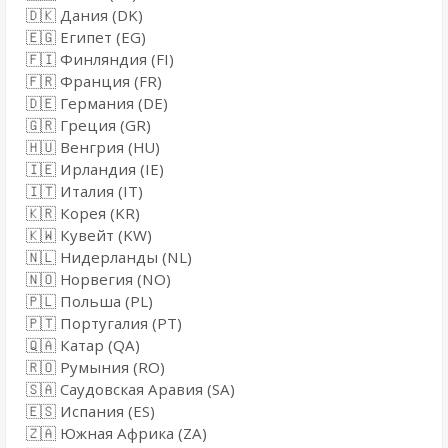
🇩🇰 Дания (DK)
🇪🇬 Египет (EG)
🇫🇮 Финляндия (FI)
🇫🇷 Франция (FR)
🇩🇪 Германия (DE)
🇬🇷 Греция (GR)
🇭🇺 Венгрия (HU)
🇮🇪 Ирландия (IE)
🇮🇹 Италия (IT)
🇰🇷 Корея (KR)
🇰🇼 Кувейт (KW)
🇳🇱 Нидерланды (NL)
🇳🇴 Норвегия (NO)
🇵🇱 Польша (PL)
🇵🇹 Португалия (PT)
🇶🇦 Катар (QA)
🇷🇴 Румыния (RO)
🇸🇦 Саудовская Аравия (SA)
🇪🇸 Испания (ES)
🇿🇦 Южная Африка (ZA)