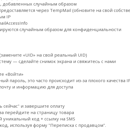
й, добавленных случайным образом
 Предоставляется через TempMail (обновите на свой собств
ым IP
ailAccessInfo
ерируются случайным образом для конфиденциальности
(замените «UID» на свой реальный UID)
истему — сделайте снимок экрана и свяжитесь с нами
ите «Войти»
ный пароль, это часто происходит из-за плохого качества 
почту и информацию для доступа
ь сейчас" и завершите оплату
за перейдите на страницу товара
й уникальный код + ссылку на SMS
код, используя форму "Переписка с продавцом".