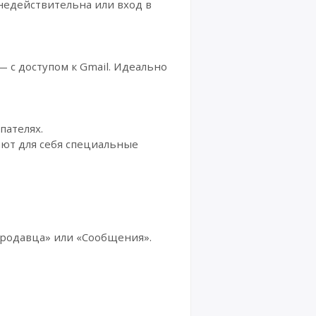
 недействительна или вход в
ая
запис
ь
Hotm
ail и
Outlo
— с доступом к Gmail. Идеально
ok
Аккау
нты
GitHu
пателях.
b
ают для себя специальные
Аккау
нты
Discor
d
Аккау
продавца» или «Сообщения».
нты
Snapc
hat
Аккау
нты