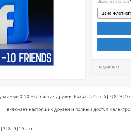
ритании
Выберите вариант
Поделиться
Случайные 0-10 настоящих друзей. Возраст: 4|5|6|7|8|9|10 л
ь — включает настоящих друзей и полный доступ к электро
6|7|8|9|10 лет