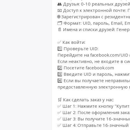
👥 Друзья: 0-10 реальных друзе
📧 Доступ к электронной почте:
🌐 Зарегистрирован с резидентн
🗂️ Формат: UID, пароль, Email, Em
📄 Имена и списки друзей: Ген
✅ Как войти:
1️⃣ Проверьте UID:
Перейдите на facebook.com/UID 
Если неактивно, не входите в с
2️⃣ Посетите facebook.com
3️⃣ Введите UID и пароль, нажм
4️⃣ Если вы получаете неправиль
предоставленную электронную 
🛒 Как сделать заказ у нас:
✅ Шаг 1: Нажмите кнопку "Купит
✅ Шаг 2: После оформления зака
✅ Шаг 3: Вы получите 16-значны
✅ Шаг 4: Отправьте 16-значный 