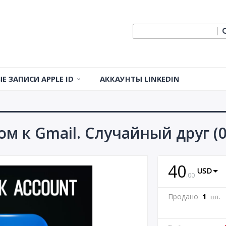
Е ЗАПИСИ APPLE ID
АККАУНТЫ LINKEDIN
записи Apple ID в
ии
ом к Gmail. Случайный друг (0
записи Apple ID в США
 Apple ID во Франции
40
USD
 Apple ID в Германии
.
00
 Apple ID в Канаде
Продано
1
шт.
 Apple ID в