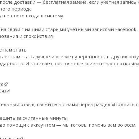
 после доставки — бесплатная замена, если учетная запись
того периода.
успешного входа в систему.
и на связи с нашими старыми учетными записями Facebook 
ования и спокойствия!
 нам знать!
ет нам стать лучше и вселяет уверенность в других поку
дарность. И кто знает, постоянные клиенты часто открыв
так?
вязи!
тельный отзыв, свяжитесь с нами через раздел «Подпись 
ешить за считанные минуты!
до помощи с аккаунтом — мы готовы помочь вам во всем.
ься к нам?