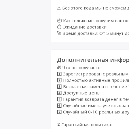
⚠️ Без этого кода мы не сможем 
📦 Как только мы получим ваш к
⏱️ Ожидание доставки
🚀 Время доставки: От 5 минут д
Дополнительная инфор
🎁 Что вы получаете:
1️⃣ Зарегистрирован с реальным
2️⃣ Полностью активные профил
3️⃣ Бесплатная замена в течени
4️⃣ Доступные цены
5️⃣ Гарантия возврата денег в т
6️⃣ Случайные имена учетных за
7️⃣ Случайный 0-10 реальных др
⏳ Гарантийная политика: