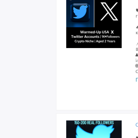

г
к




