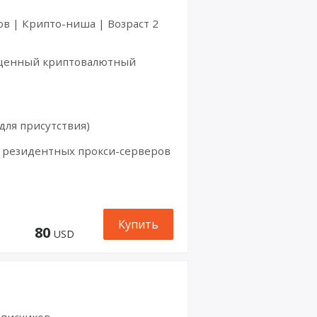
ов | Крипто-ниша | Возраст 2
сыщенный криптовалютный
для присутствия)
х резидентных прокси-серверов
Купить
80
USD