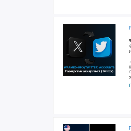

и



