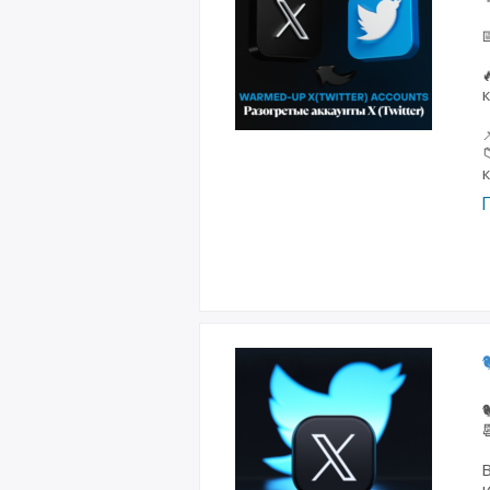
Великоб

к


к


В