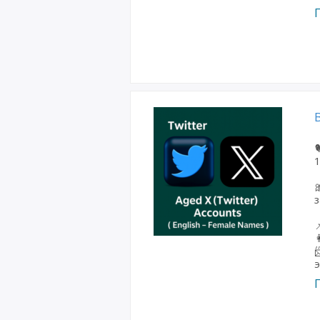

1

з


