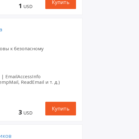
мы
Купить
1
USD
Micros
oft
Windo
а
ws
Googl
e Play
овы к безопасному
| EmailAccessInfo
mpMail, ReadEmail и т. д.)
Купить
3
USD
иков