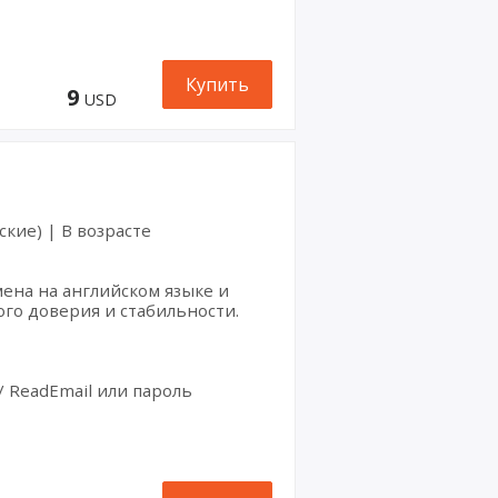
Twitt
er
Хости
Купить
нг
9
USD
Вордп
ресс
Телег
рам
ские) | В возрасте
Прем
иум
мена на английском языке и
го доверия и стабильности.
Аккау
нт
Discor
d
/ ReadEmail или пароль
Аккау
нт
Googl
e
Рекла