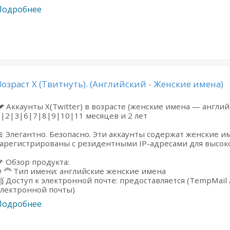
Подробнее
Возраст X (Твитнуть). (Английский - Женские имена)
 Аккаунты X(Twitter) в возрасте (женские имена — англий
|2|3|6|7|8|9|10|11 месяцев и 2 лет
 Элегантно. Безопасно. Эти аккаунты содержат женские и
арегистрированы с резидентными IP-адресами для высоко
 Обзор продукта:
‍🦰 Тип имени: английские женские имена
 Доступ к электронной почте: предоставляется (TempMail 
электронной почты)
Подробнее