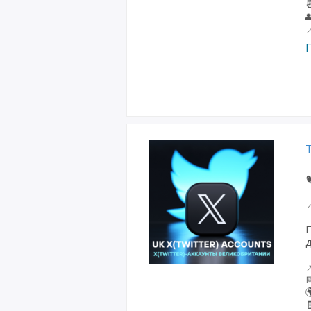





П
д



