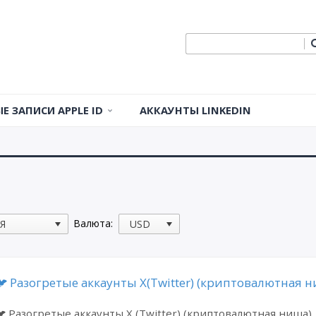
Е ЗАПИСИ APPLE ID
АККАУНТЫ LINKEDIN
записи Apple ID в
ии
записи Apple ID в США
 Apple ID во Франции
Валюта:
 Apple ID в Германии
 Apple ID в Канаде
🐦 Разогретые аккаунты X(Twitter) (криптовалютная н
 Apple ID в
 Разогретые аккаунты X (Twitter) (криптовалютная ниша)