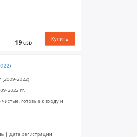
ая
запис
ь
Hotm
ail и
Outlo
ok
Купить
19
USD
Аккау
нты
GitHu
b
022)
Аккау
нты
 (2009-2022)
Discor
d
09-2022 гг.
 чистые, готовые к входу и
Аккау
нты
Snapc
hat
Аккау
оль | Дата регистрации
нты