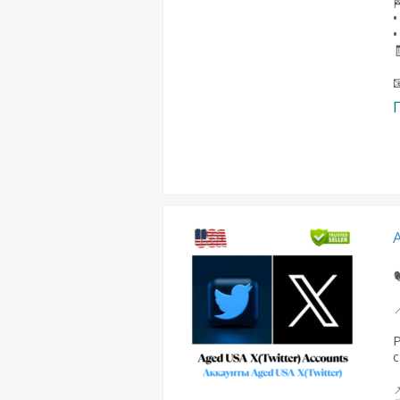

•
•




Р
с
