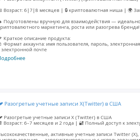
ритании
 Возраст: 6|7|8 месяцев | 🔒 криптовалютная ниша | 🌍 
🔥 Подготовлены вручную для взаимодействия — идеально
риптовалютного маркетинга, роста или разогрева бренда!
 Краткое описание продукта:
 Формат аккаунта: имя пользователя, пароль, электронна
 электронной почте
Подробнее
🐦 Разогретые учетные записи X(Twitter) в США
 Разогретые учетные записи X (Twitter) в США
 Возраст: 6–7 месяцев и 2 года | 🔐 Полный доступ к эле
ысококачественные, активные учетные записи Twitter (X),
и использования — зарегистрированные с использованием